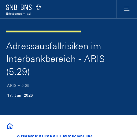
Skip Links Navigation
Header
Meta Nav
Logo
Menu
Erhebungsmittel
Adressausfallrisiken im
Interbankbereich - ARIS
(5.29)
ARIS • 5.29
17. Juni 2026
ERHEBUNGSMITTEL
ADRESSAUSFALLRISIKEN IM