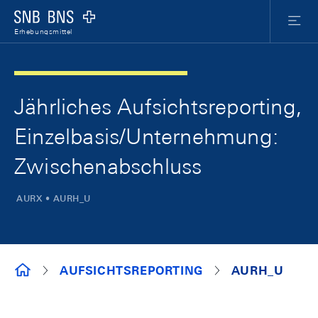
Skip Links Navigation
Header
Meta Nav
Logo
Menu
Erhebungsmittel
Jährliches Aufsichtsreporting,
Einzelbasis/Unternehmung:
Zwischenabschluss
AURX • AURH_U
ERHEBUNGSMITTEL
AUFSICHTSREPORTING
AURH_U