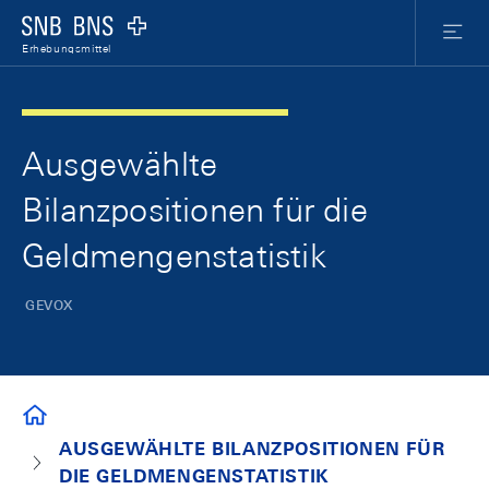
Skip Links Navigation
Header
Meta Nav
Logo
Menu
Erhebungsmittel
Ausgewählte
Bilanzpositionen für die
Geldmengenstatistik
GEVOX
ERHEBUNGSMITTEL
AUSGEWÄHLTE BILANZPOSITIONEN FÜR
DIE GELDMENGENSTATISTIK