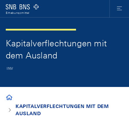
Skip Links Navigation
Header
Meta Nav
Logo
Menu
Erhebungsmittel
Kapitalverflechtungen mit
dem Ausland
INV
ERHEBUNGSMITTEL
KAPITALVERFLECHTUNGEN MIT DEM
AUSLAND