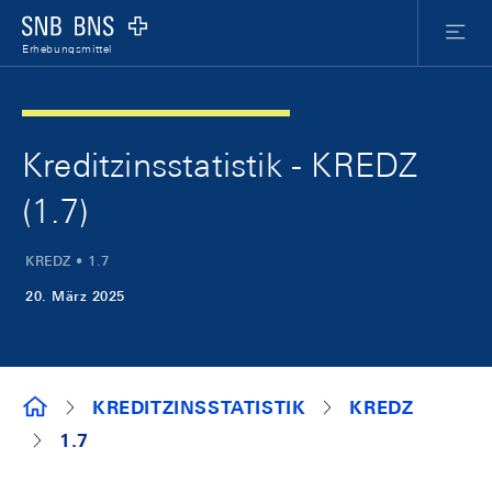
Skip Links Navigation
Header
Meta Nav
Logo
Menu
Erhebungsmittel
Kreditzinsstatistik - KREDZ
(1.7)
KREDZ • 1.7
20. März 2025
ERHEBUNGSMITTEL
KREDITZINSSTATISTIK
KREDZ
1.7