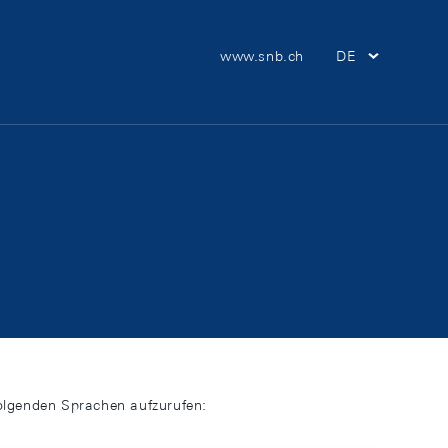
Meta Navigation
www.snb.ch
DE
Hauptnav
folgenden Sprachen aufzurufen: