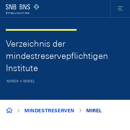
Skip Links Navigation
Header
Meta Nav
Logo
Menu
Erhebungsmittel
Verzeichnis der
mindestreservepflichtigen
Institute
MIREX • MIREL
ERHEBUNGSMITTEL
MINDESTRESERVEN
MIREL