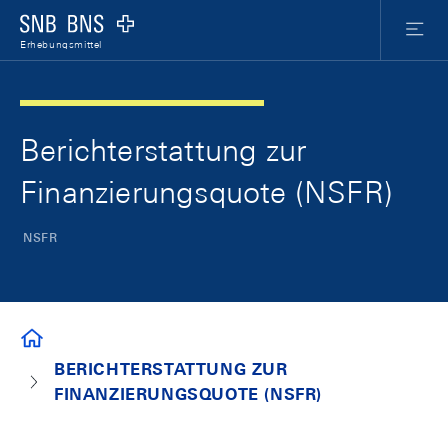
Skip Links Navigation
Header
Meta Nav
Logo
Menu
Erhebungsmittel
Berichterstattung zur
Finanzierungsquote (NSFR)
NSFR
ERHEBUNGSMITTEL
BERICHTERSTATTUNG ZUR
FINANZIERUNGSQUOTE (NSFR)