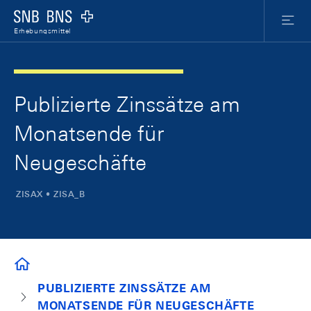
Skip Links Navigation
Header
Meta Nav
Logo
Menu
Erhebungsmittel
Publizierte Zinssätze am
Monatsende für
Neugeschäfte
ZISAX • ZISA_B
ERHEBUNGSMITTEL
PUBLIZIERTE ZINSSÄTZE AM
MONATSENDE FÜR NEUGESCHÄFTE