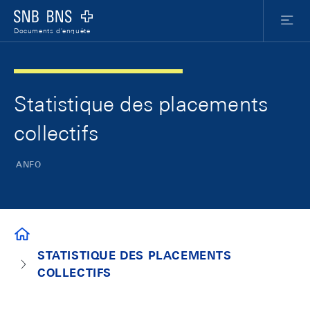
Skip Links Navigation
Header
Meta Nav
Logo
Menu
Documents d'enquête
Statistique des placements
collectifs
ANFO
DOCUMENTS D'ENQUÊTE
STATISTIQUE DES PLACEMENTS
COLLECTIFS