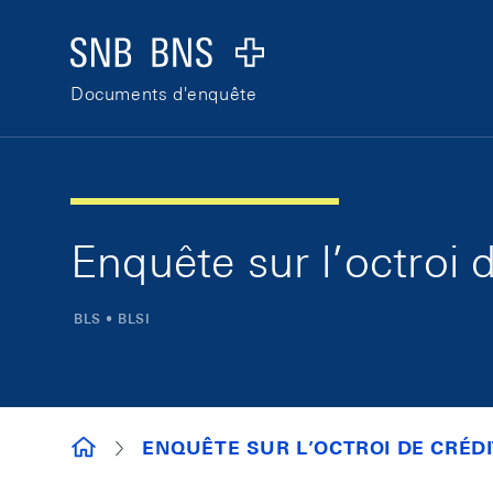
Skip Links Navigation
Header
Logo
Documents d'enquête
Enquête sur l’octroi 
BLS • BLSI
DOCUMENTS D'ENQUÊTE
ENQUÊTE SUR L’OCTROI DE CRÉD