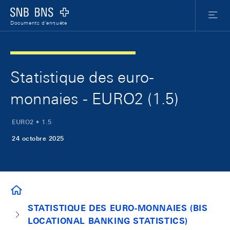
Skip Links Navigation
Header
Meta Nav
Logo
Menu
Documents d'enquête
Statistique des euro-
monnaies - EURO2 (1.5)
EURO2 • 1.5
24 octobre 2025
DOCUMENTS D'ENQUÊTE
STATISTIQUE DES EURO-MONNAIES (BIS
LOCATIONAL BANKING STATISTICS)