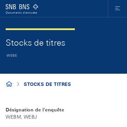
Skip Links Navigation
Header
Meta Nav
Logo
Menu
Documents d'enquête
Stocks de titres
WEBE
DOCUMENTS D'ENQUÊTE
STOCKS DE TITRES
Désignation de l'enquête
WEBM, WEBJ