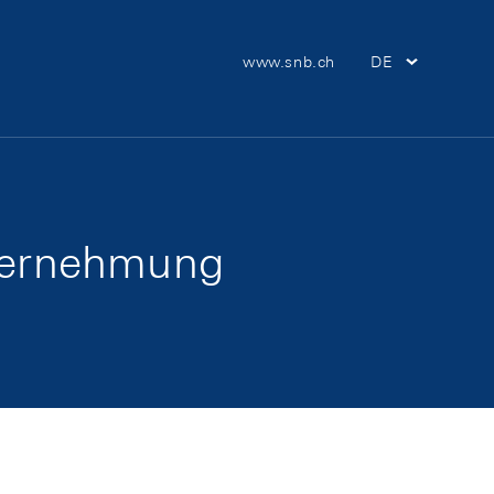
Meta Navigation
www.snb.ch
DE
Hauptnav
nternehmung