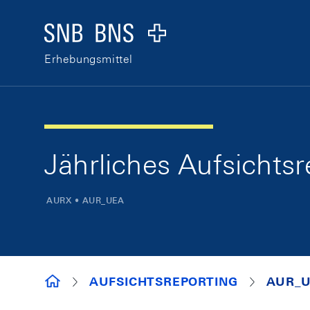
Skip Links Navigation
Header
Logo
Erhebungsmittel
Jährliches Aufsichts
AURX • AUR_UEA
ERHEBUNGSMITTEL
AUFSICHTSREPORTING
AUR_