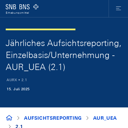
Skip Links Navigation
Header
Meta Nav
Logo
Menu
Erhebungsmittel
Jährliches Aufsichtsreporting,
Einzelbasis/Unternehmung -
AUR_UEA (2.1)
AURX • 2.1
15. Juli 2025
ERHEBUNGSMITTEL
AUFSICHTSREPORTING
AUR_UEA
2.1