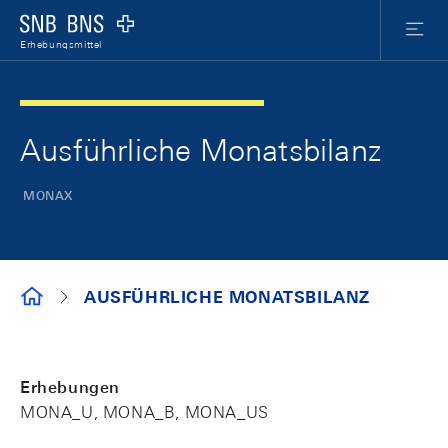
Skip Links Navigation
Header
Meta Nav
Logo
Menu
Erhebungsmittel
Ausführliche Monatsbilanz
MONAX
ERHEBUNGSMITTEL
AUSFÜHRLICHE MONATSBILANZ
Erhebungen
MONA_U, MONA_B, MONA_US