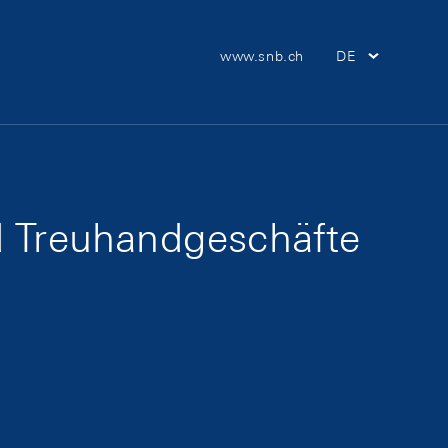
Meta Navigation
www.snb.ch
DE
Hauptnav
nd Treuhandgeschäfte