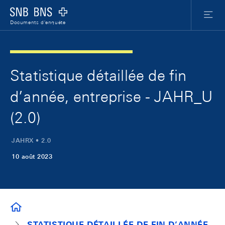
Skip Links Navigation
Header
Meta Nav
Logo
Menu
Documents d'enquête
Statistique détaillée de fin
d’année, entreprise - JAHR_U
(2.0)
JAHRX • 2.0
10 août 2023
DOCUMENTS D'ENQUÊTE
STATISTIQUE DÉTAILLÉE DE FIN D’ANNÉE