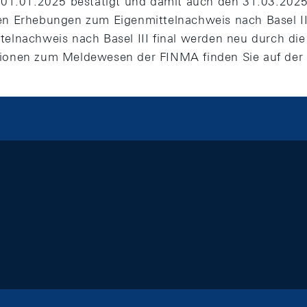
r 01.01.2025 bestätigt und damit auch den 31.03.2025
en Erhebungen zum Eigenmittelnachweis nach Basel I
telnachweis nach Basel III final werden neu durch die
tionen zum Meldewesen der FINMA finden Sie auf der