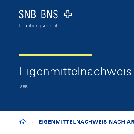
Skip Links Navigation
Header
Logo
Erhebungsmittel
Eigenmittelnachweis n
SBR
ERHEBUNGSMITTEL
EIGENMITTELNACHWEIS NACH ART. 