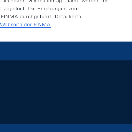
 als ersten Meldestichtag. Damit werden die
II abgelöst. Die Erhebungen zum
 FINMA durchgeführt. Detaillierte
Webseite der FINMA
.