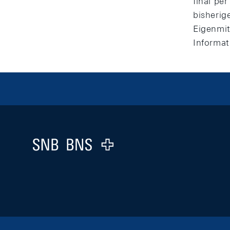
final pe
bisherig
Eigenmit
Informa
Footer
Logo