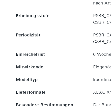
nach Art
Erhebungsstufe
PSBR_CA
CSBR_CA
Periodizität
PSBR_CA:
CSBR_CA:
Einreichefrist
6 Woch
Mitwirkende
Eidgenö
Modelltyp
koordina
Lieferformate
XLSX, X
Besondere Bestimmungen
Der Bund