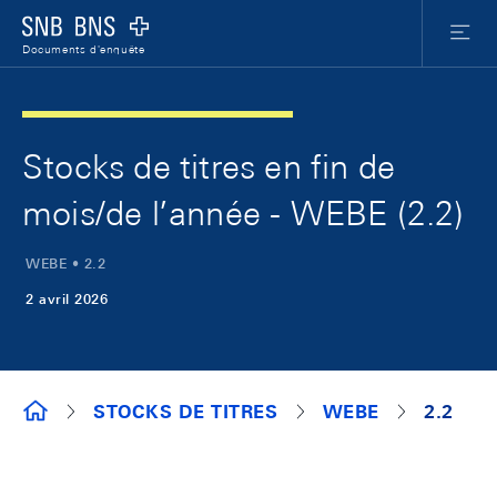
Skip Links Navigation
Header
Meta Nav
Logo
Menu
Documents d'enquête
Stocks de titres en fin de
mois/de l’année - WEBE (2.2)
WEBE • 2.2
2 avril 2026
DOCUMENTS D'ENQUÊTE
STOCKS DE TITRES
WEBE
2.2